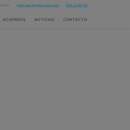
Toledo
gsfbroker@gsfbroker.com
925 23 48 33
ACUERDOS
NOTICIAS
CONTACTO