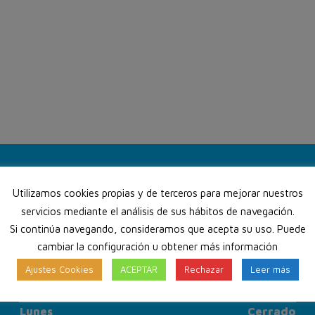
Lunes
10:00 a 14:00 - 16:00 a 20:00
Utilizamos cookies propias y de terceros para mejorar nuestros
servicios mediante el análisis de sus hábitos de navegación.
Martes
10:00 a 14:00 - 16:00 a 20:00
Si continúa navegando, consideramos que acepta su uso. Puede
Miércoles
10:00 a 14:00 - 16:00 a 20:00
cambiar la configuración u obtener más información
Jueves
10:00 a 14:00 - 16:00 a 20:00
Ajustes Cookies
ACEPTAR
Rechazar
Leer más
Viernes
10:00 a 14:00 - 16:00 a 19:00
Sábado
Cerrado
Lunes
Cerrado