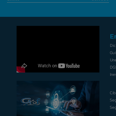
E
Dic
Guí
Un
DG
Ine
Cib
Seg
Seg