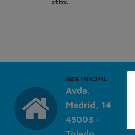
arbitral.
SEDE PRINCIPAL
Avda.
Madrid, 14
45003 ·
Toledo