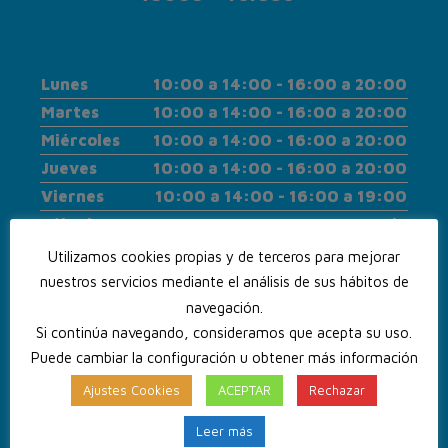
Lunes
10:00 a 14:00 - 16:00 a 20:00
Martes
10:00 a 14:00 - 16:00 a 20:00
Miércoles
10:00 a 14:00 - 16:00 a 20:00
Jueves
10:00 a 14:00 - 16:00 a 20:00
Viernes
10:00 a 14:00 - 16:00 a 19:00
Sábado
Cerrado
Lunes
Cerrado
Utilizamos cookies propias y de terceros para mejorar
nuestros servicios mediante el análisis de sus hábitos de
navegación.
Si continúa navegando, consideramos que acepta su uso.
Puede cambiar la configuración u obtener más información
Ajustes Cookies
ACEPTAR
Rechazar
Leer más