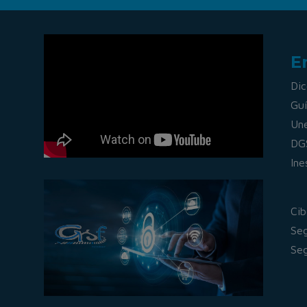
E
Dic
Guí
Un
DG
Ine
Cib
Seg
Seg