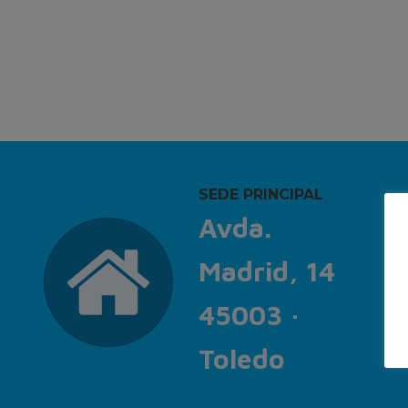
SEDE PRINCIPAL
Avda.
Madrid, 14
45003 ·
Toledo