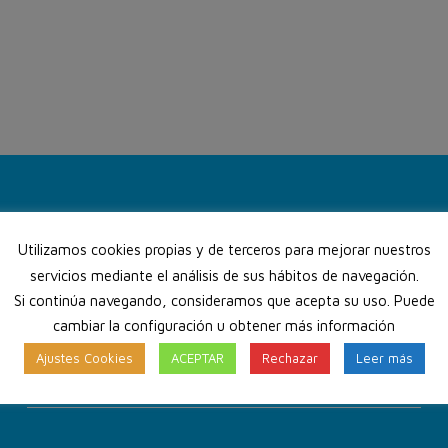
Lunes
10:00 a 14:00 - 16:00 a 20:00
Utilizamos cookies propias y de terceros para mejorar nuestros
Martes
10:00 a 14:00 - 16:00 a 20:00
servicios mediante el análisis de sus hábitos de navegación.
Miércoles
10:00 a 14:00 - 16:00 a 20:00
Si continúa navegando, consideramos que acepta su uso. Puede
Jueves
10:00 a 14:00 - 16:00 a 20:00
cambiar la configuración u obtener más información
Viernes
10:00 a 14:00 - 16:00 a 19:00
Ajustes Cookies
ACEPTAR
Rechazar
Leer más
Sábado
Cerrado
Lunes
Cerrado