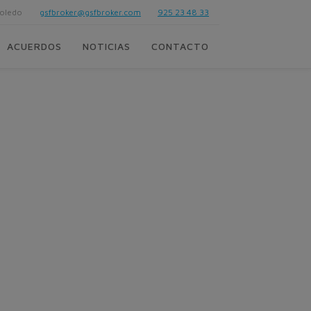
Toledo
gsfbroker@gsfbroker.com
925 23 48 33
ACUERDOS
NOTICIAS
CONTACTO