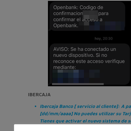
IBERCAJA
Ibercaja Banco [ servicio al cliente]: A pa
[dd/mm/aaaa] No puedes utilizar su Tarj
Tienes que activar el nuevo sistema de 
[URL fraudulenta]