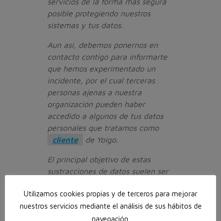
servicios de la forma más segura
posible protegiendo nuestros
sistemas y tus datos.
Aun así, debemos ponernos en
contacto contigo para informarte
que hemos experimentado un
incidente, por el cual terceras
personas ajenas a nuestra
organización pueden haber
accedido a algunos de tus datos
personales que tratamos como
cliente
de Yoigo.
El principal objetivo de estas
sustracciones de datos suelen ser
intentos de usurpación de
Utilizamos cookies propias y de terceros para mejorar
personalidad, por lo que te
nuestros servicios mediante el análisis de sus hábitos de
informamos que hemos tomado las
siguientes medidas:
navegación.