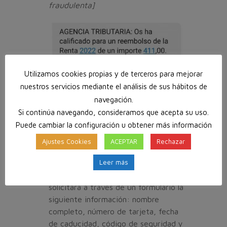
fraudulenta]
Utilizamos cookies propias y de terceros para mejorar
nuestros servicios mediante el análisis de sus hábitos de
AGENCIA TRIBUTARIA: Os ha
navegación.
calificado para un reembolso de la
Si continúa navegando, consideramos que acepta su uso.
Renta 2022 de importe 411,00.
Puede cambiar la configuración u obtener más información
Encuentra mas informacion en la
Ajustes Cookies
ACEPTAR
Rechazar
pagina: [URL fraudulenta]
Leer más
Si se pincha en el enlace, este
redirigirá a una web maliciosa, la cual
solicitará a través de un formulario la
siguiente información: nombre
completo, número de tarjeta, fecha
de caducidad, código de seguridad y