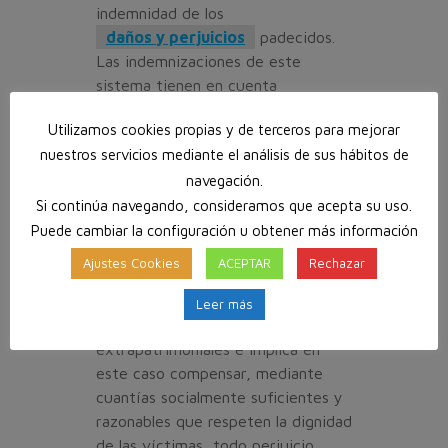
indemnidad de los
daños y perjuicios
padecidos.
Las indemnizaciones de este
sistema tienen en cuenta
cualesquiera circunstancias
Utilizamos cookies propias y de terceros para mejorar
personales, familiares, sociales y
nuestros servicios mediante el análisis de sus hábitos de
económicas de la víctima, incluidas
navegación.
las que afectan a la pérdida de
ingresos y a la pérdida o
Si continúa navegando, consideramos que acepta su uso.
disminución de la capacidad de
Puede cambiar la configuración u obtener más información
obtener ganancias. Es principio rige
Ajustes Cookies
ACEPTAR
Rechazar
no sólo las consecuencias
patrimoniales del daño corporal sino
Leer más
también las morales o
extrapatrimoniales e implica en
este caso compensar, mediante
cuantías socialmente suficientes y
razonables que respeten la dignidad
de las víctimas, todo perjuicio