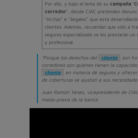
Por ello, y bajo el lema de su
campaña ‘Co
corredor’
, desde CIAC pretenden denunci
“ilícitas” e “ilegales” que está desarrollan
clientes. Además, recuerdan que solo a tr
seguros especializado se les prestarán un
y profesional.
“Porque los derechos del
cliente
son fun
corredores son quienes tienen la capacidad
cliente
en materia de seguros y ofrecer
de coberturas se ajustan a sus necesidades
Juan Ramón Yanes, vicepresidente de CIAC
malas praxis de la banca