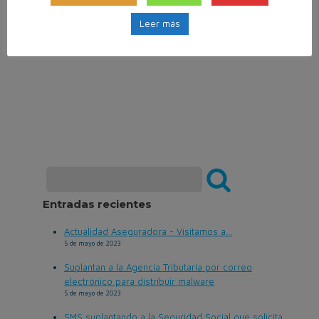
del
tomador
, la entidad
Leer más
aseguradora
no podrá aplicar
las cláusulas limitativas.
Entradas recientes
Actualidad Aseguradora - Visitamos a...
5 de mayo de 2023
Suplantan a la Agencia Tributaria por correo
electrónico para distribuir malware
5 de mayo de 2023
SMS suplantando a la Seguridad Social que solicita