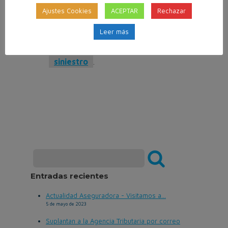
Un 15% habría subido en 2011 el
Ajustes Cookies
ACEPTAR
Rechazar
robo
de autos de lujo.
Leer más
El 59% de los conductores tiene
interés en asegurarse contra este
siniestro
.
Entradas recientes
Actualidad Aseguradora - Visitamos a...
5 de mayo de 2023
Suplantan a la Agencia Tributaria por correo