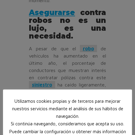
momento.
Asegurarse
contra
robos no es un
lujo, es una
necesidad.
A pesar de que el
robo
de
vehículos ha aumentado en el
último año, el porcentaje de
conductores que muestran interés
en contratar pólizas contra este
siniestro
ha caído ligeramente,
desde el 59,9% que representaba
hace un año al 59,2%.
Utilizamos cookies propias y de terceros para mejorar
nuestros servicios mediante el análisis de sus hábitos de
De150.000 vehículos al año se
navegación.
roban en España, 130.000 son
Si continúa navegando, consideramos que acepta su uso.
turismos.
Puede cambiar la configuración u obtener más información