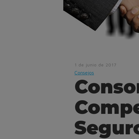
1 de junio de 2017
Consejos
Conso
Compe
Segur