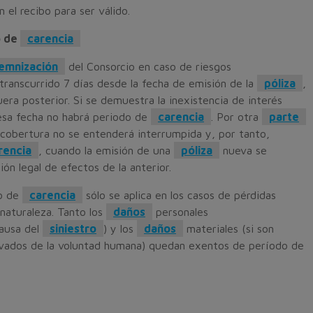
el recibo para ser válido.
o de
carencia
emnización
del Consorcio en caso de riesgos
transcurrido 7 días desde la fecha de emisión de la
póliza
,
uera posterior. Si se demuestra la inexistencia de interés
 esa fecha no habrá periodo de
carencia
. Por otra
parte
 cobertura no se entenderá interrumpida y, por tanto,
rencia
, cuando la emisión de una
póliza
nueva se
ón legal de efectos de la anterior.
do de
carencia
sólo se aplica en los casos de pérdidas
 naturaleza. Tanto los
daños
personales
ausa del
siniestro
) y los
daños
materiales (si son
vados de la voluntad humana) quedan exentos de período de