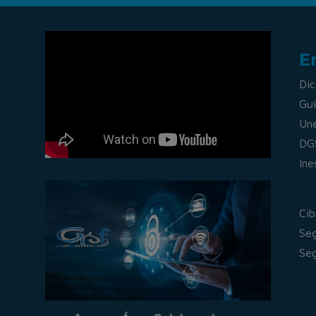
E
Dic
Guí
Un
DG
Ine
Cib
Seg
Seg