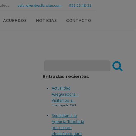
Toledo
gsfbroker@gsfbroker.com
925 23 48 33
ACUERDOS
NOTICIAS
CONTACTO
Entradas recientes
Actualidad
Aseguradora -
Visitamos a...
5 de mayo de 2023
Suplantan a la
Agencia Tributaria
por correo
electrónico para