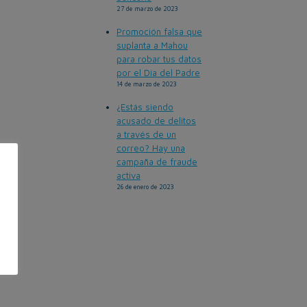
27 de marzo de 2023
Promoción falsa que
suplanta a Mahou
para robar tus datos
por el Día del Padre
14 de marzo de 2023
¿Estás siendo
acusado de delitos
a través de un
correo? Hay una
campaña de fraude
activa
26 de enero de 2023