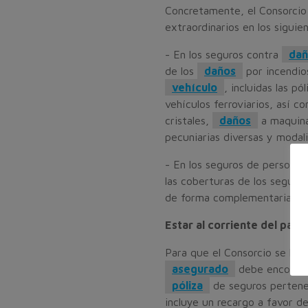
Concretamente, el Consorcio
extraordinarios en los siguie
- En los seguros contra
dañ
de los
daños
por incendios
vehículo
, incluidas las p
vehículos ferroviarios, así 
cristales,
daños
a maquina
pecuniarias diversas y modal
- En los seguros de personas
las coberturas de los seguro
de forma complementaria a 
Estar al corriente del pago
Para que el Consorcio se ha
asegurado
debe encontrar
póliza
de seguros pertenec
incluye un recargo a favor d