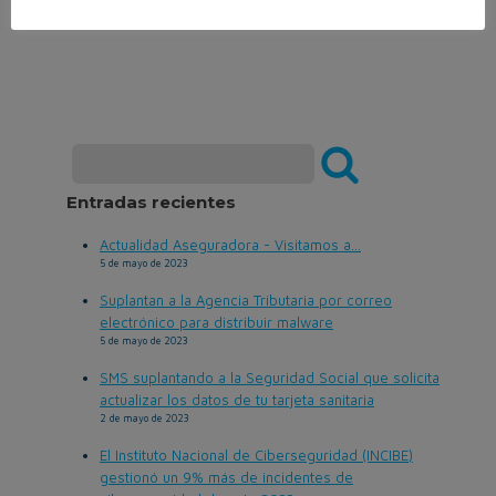
Entradas recientes
Actualidad Aseguradora - Visitamos a...
5 de mayo de 2023
Suplantan a la Agencia Tributaria por correo
electrónico para distribuir malware
5 de mayo de 2023
SMS suplantando a la Seguridad Social que solicita
actualizar los datos de tu tarjeta sanitaria
2 de mayo de 2023
El Instituto Nacional de Ciberseguridad (INCIBE)
gestionó un 9% más de incidentes de