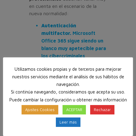
en cuenta en el escenario de la
nueva normalidad:
Autenticación
multifactor.
Microsoft
Office 365 sigue siendo un
blanco muy apetecible para
los cibercriminales,
generando muchos de los
Utilizamos cookies propias y de terceros para mejorar
incidentes en correo
nuestros servicios mediante el análisis de sus hábitos de
electrónico corporativos
navegación.
(BEC) y fraudes por desvío
Si continúa navegando, consideramos que acepta su uso.
de pagos (PDF) que
Puede cambiar la configuración u obtener más información
tuvieron lugar durante el
segundo trimestre.
Ajustes Cookies
ACEPTAR
Rechazar
Asegurar la autenticación
Leer más
multifactor es fundamental,
especialmente para los