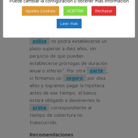
Puede cambiar la configuración u obtener más información
Al tratarse de un
seguro
de
Ajustes Cookies
ACEPTAR
Rechazar
daños
, de acuerdo con el
artículo 22 de la Ley 50/1980, de 8
Leer más
de octubre, de
contrato de seguro
, “en la
póliza
no podrá establecerse un
plazo superior a diez años, sin
perjuicio de que puedan
establecerse prórrogas de duración
anual o inferior”. Por otra
parte
,
si firmamos un
seguro
por diez
años y logramos pagar la hipoteca
antes de ese tiempo, el banco
estará obligado a devolvernos la
prima
correspondiente al
tiempo de cobertura no
transcurrido.
Recomendaciones