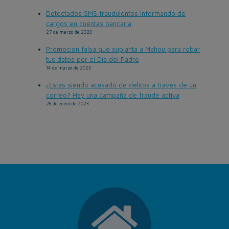
Detectados SMS fraudulentos informando de
cargos en cuentas bancaria
27 de marzo de 2023
Promoción falsa que suplanta a Mahou para robar
tus datos por el Día del Padre
14 de marzo de 2023
¿Estás siendo acusado de delitos a través de un
correo? Hay una campaña de fraude activa
26 de enero de 2023