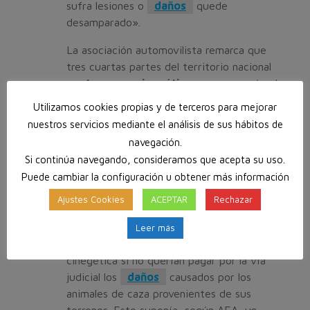
sufra lesiones o
daños
quede
desamparado».
La asociación automovilista remarca que
tres cuartas partes del territorio nacional
son
terrenos cinegéticos
, y que según el
último censo de 2012 hay 906.437 licencias
Utilizamos cookies propias y de terceros para mejorar
expedidas para realizar una actividad que
nuestros servicios mediante el análisis de sus hábitos de
mueve más de 4.000 millones de euros.
navegación.
Si continúa navegando, consideramos que acepta su uso.
Hasta los cambios normativos introducidos
en la Ley de Seguridad Vial de 2005 y
Puede cambiar la configuración u obtener más información
2014, los titulares de cotos tenían que
Ajustes Cookies
ACEPTAR
Rechazar
contratar un
seguro
de
responsabilidad civil
por
daños
o
Leer más
accidentes provocados por la explotación
cinegética si no querían pagar por la vía
judicial los
daños
causados por los
animales de caza provenientes de sus
terrenos. Esto suponía, según AEA, un