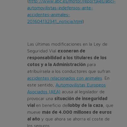
(
http://www.abc.es/motor/reportajes/abci-
automovilistas-indefensos-ante-
accidentes-animales-
201604132341_noticia.html
)
Las últimas modificaciones en la Ley de
Seguridad Vial
exoneran de
responsabilidad a los titulares de los
cotos y a la Administración
para
atribuírsela a los conductores que sufran
accidentes relacionados con animales
. En
este sentido,
Automovilistas Europeos
Asociados (AEA)
acusa al legislador de
provocar una
situación de inseguridad
vial
en beneficio del
lobby de la caza
, que
mueve
más de 4.000 millones de euros
al año
y que ahora se ahorra el coste de
los seguros.