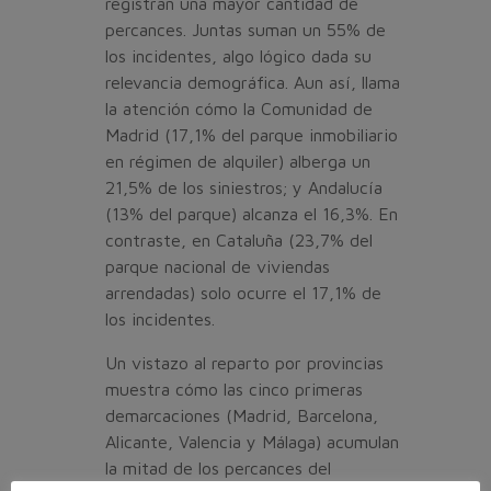
registran una mayor cantidad de
percances. Juntas suman un 55% de
los incidentes, algo lógico dada su
relevancia demográfica. Aun así, llama
la atención cómo la Comunidad de
Madrid (17,1% del parque inmobiliario
en régimen de alquiler) alberga un
21,5% de los siniestros; y Andalucía
(13% del parque) alcanza el 16,3%. En
contraste, en Cataluña (23,7% del
parque nacional de viviendas
arrendadas) solo ocurre el 17,1% de
los incidentes.
Un vistazo al reparto por provincias
muestra cómo las cinco primeras
demarcaciones (Madrid, Barcelona,
Alicante, Valencia y Málaga) acumulan
la mitad de los percances del