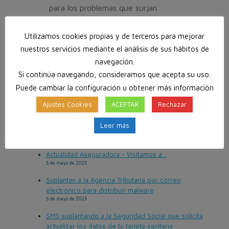
para los problemas que surjan
después.
Utilizamos cookies propias y de terceros para mejorar
nuestros servicios mediante el análisis de sus hábitos de
navegación.
Si continúa navegando, consideramos que acepta su uso.
Puede cambiar la configuración u obtener más información
Ajustes Cookies
ACEPTAR
Rechazar
Leer más
Entradas recientes
Actualidad Aseguradora - Visitamos a...
5 de mayo de 2023
Suplantan a la Agencia Tributaria por correo
electrónico para distribuir malware
5 de mayo de 2023
SMS suplantando a la Seguridad Social que solicita
actualizar los datos de tu tarjeta sanitaria