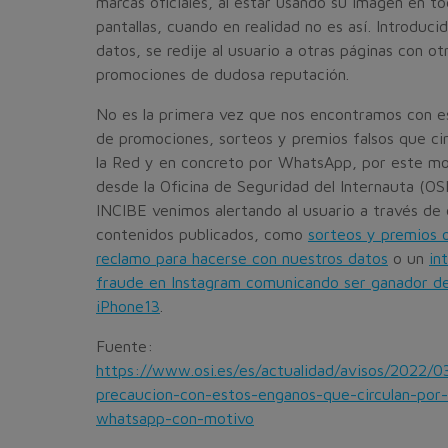
marcas oficiales, al estar usando su imagen en to
pantallas, cuando en realidad no es así. Introducid
datos, se redije al usuario a otras páginas con ot
promociones de dudosa reputación.
No es la primera vez que nos encontramos con e
de promociones, sorteos y premios falsos que cir
la Red y en concreto por WhatsApp, por este mo
desde la Oficina de Seguridad del Internauta (OS
INCIBE venimos alertando al usuario a través de 
contenidos publicados, como
sorteos y premios o
reclamo para hacerse con nuestros datos
o un
in
fraude en Instagram comunicando ser ganador d
iPhone13
.
Fuente:
https://www.osi.es/es/actualidad/avisos/2022/0
precaucion-con-estos-enganos-que-circulan-por-
whatsapp-con-motivo