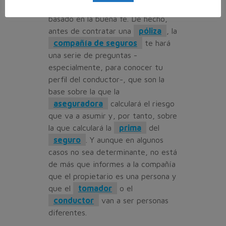
contrato de seguro
está
basado en la buena fe. De hecho,
antes de contratar una
póliza
, la
compañía de seguros
te hará
una serie de preguntas -
especialmente, para conocer tu
perfil del conductor-, que son la
base sobre la que la
aseguradora
calculará el riesgo
que va a asumir y, por tanto, sobre
la que calculará la
prima
del
seguro
. Y aunque en algunos
casos no sea determinante, no está
de más que informes a la compañía
que el propietario es una persona y
que el
tomador
o el
conductor
van a ser personas
diferentes.