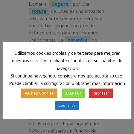
Llamar al
Seguro
por una
rotura
de lunas es una situación
relativamente frecuente. Pero hay
que matizar algunos puntos de
esta cobertura para no llevarnos
una sorpresa. La
garantía
de
lunas nos cubrirá si los cristales del
Utilizamos cookies propias y de terceros para mejorar
parabrisas, la luneta o las
nuestros servicios mediante el análisis de sus hábitos de
ventanillas del coche han sido
navegación.
dañadas a causa de un
accidente
o
siniestro
ajeno
Si continúa navegando, consideramos que acepta su uso.
a la voluntad del
conductor
o
Puede cambiar la configuración u obtener más información
del
asegurado
.
Ajustes Cookies
ACEPTAR
Rechazar
En estos casos, la
aseguradora
Leer más
asumiría la reparación o
indemnización
por la
rotura
de los cristales. La valoración del
daño se realizaría en función del