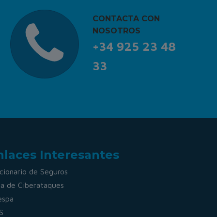
CONTACTA CON
NOSOTROS
+34 925 23 48
33
nlaces Interesantes
cionario de Seguros
a de Ciberataques
espa
S