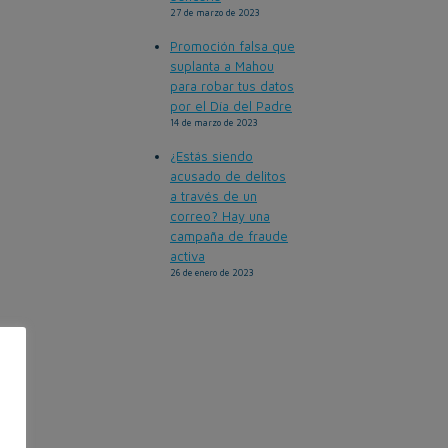
27 de marzo de 2023
Promoción falsa que
suplanta a Mahou
para robar tus datos
por el Día del Padre
14 de marzo de 2023
¿Estás siendo
acusado de delitos
a través de un
correo? Hay una
campaña de fraude
activa
26 de enero de 2023