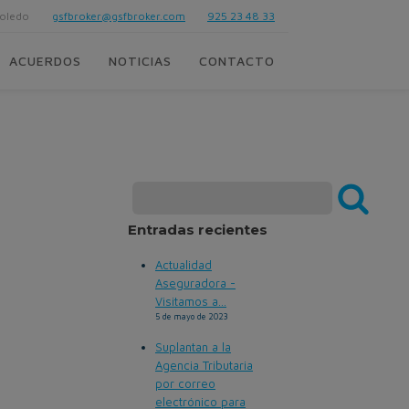
Toledo
gsfbroker@gsfbroker.com
925 23 48 33
ACUERDOS
NOTICIAS
CONTACTO
Entradas recientes
Actualidad
Aseguradora -
Visitamos a...
5 de mayo de 2023
Suplantan a la
Agencia Tributaria
por correo
electrónico para