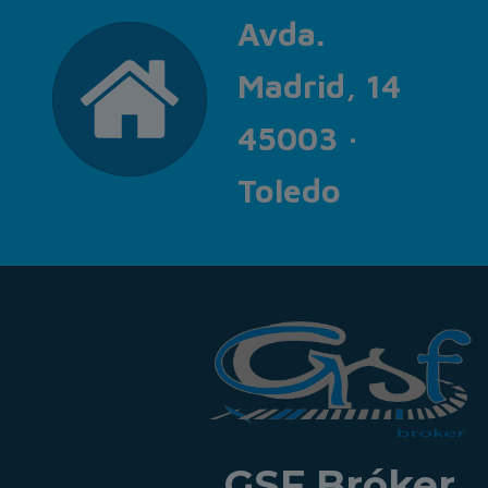
Avda.
Madrid, 14
45003 ·
Toledo
GSF Bróker