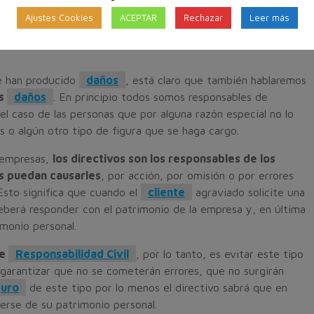
Ajustes Cookies
ACEPTAR
Rechazar
Leer más
o no delito, puede haber consecuencias penales o civiles
i te preguntas qué es la
Responsabilidad Civil
, ésa es la
e han producido
daños
, está claro que también hablaremos
os
daños
. En principio todos somos responsables de
el caso de las personas que por alguna razón especial no lo
s o algún otro tipo de figura que se haga cargo.
y empresas,
los directivos son los responsables de los
s puedan causarles
, por acción, por omisión o por errores
 Esto significa que cuando el
cliente
agraviado solicite una
eberá responder con el patrimonio de la empresa y, en última
imonio personal.
de
Responsabilidad Civil
, por lo tanto, es evitar este tipo
garantizar que no se cometerán errores, que no surgirán
uro
de este tipo por lo menos el directivo sabrá que en
erse de su patrimonio personal.