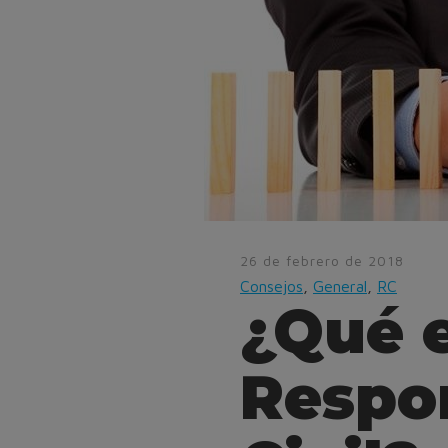
26 de febrero de 2018
Consejos
,
General
,
RC
¿Qué e
Respo