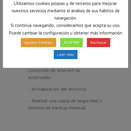
Utilizamos cookies propias y de terceros para mejorar
empresa
. Las empresas deben
nuestros servicios mediante el análisis de sus hábitos de
preocuparse por prevenir riesgos.
navegación.
Algunos
consejos básicos para
Si continúa navegando, consideramos que acepta su uso.
prevenir ciberriegos
(además de
Puede cambiar la configuración u obtener más información
contratar un
seguro
de
Ajustes Cookies
ACEPTAR
Rechazar
ciberriegos)
Leer más
- Instalación de un cortafuegos o
sistema “firewall” que bloquea
contenido de internet no
autorizado.
- Actualización del antivirus.
- Realizar una copia de seguridad o
sistema de backup mensual.