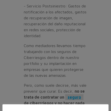
- Servicio Postsiniestro: Gastos de
notificación a los afectados, gastos
de recuperación de imagen,
recuperación del daño reputacional
en redes sociales, protección de
identidad.
Como mediadores llevamos tiempo
trabajando con los seguros de
Ciberriesgos dentro de nuestro
portfolio y su implantación en
empresas que quieren protegerse
de las nuevas amenazas.
Pero, como suele decirse, más vale
prevenir que curar. Es decir,
no se
trata de contratar un
seguro
de ciberrriegos y no hacer nada
por proteger la información de la