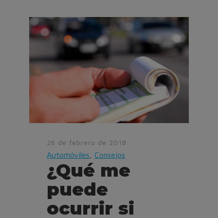
26 de febrero de 2018
Automóviles
,
Consejos
¿Qué me
puede
ocurrir si