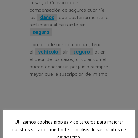
cosas, el Consorcio de
compensación de seguros cubriría
los
daños
que posteriormente le
reclamaría al causante sin
seguro
.
Como podemos comprobar, tener
el
vehículo
sin
seguro
o, en
el peor de los casos, circular con él,
puede generar un perjuicio siempre
mayor que la suscripción del mismo.
Utilizamos cookies propias y de terceros para mejorar
nuestros servicios mediante el análisis de sus hábitos de
navegación.