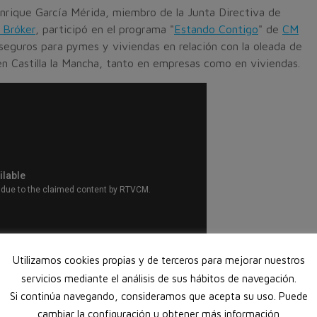
nrique García Mérida, miembro de la Junta Directiva de
 Bróker
, participó en el programa "
Estando Contigo
" de
CM
 seguros para pymes y viviendas en relación con la oleada de
n Castilla la Mancha, tanto en empresas como en viviendas.
Utilizamos cookies propias y de terceros para mejorar nuestros
servicios mediante el análisis de sus hábitos de navegación.
Si continúa navegando, consideramos que acepta su uso. Puede
cambiar la configuración u obtener más información