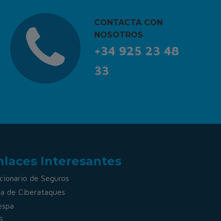
CONTACTA CON
NOSOTROS
+34 925 23 48
33
nlaces Interesantes
cionario de Seguros
a de Ciberataques
espa
S