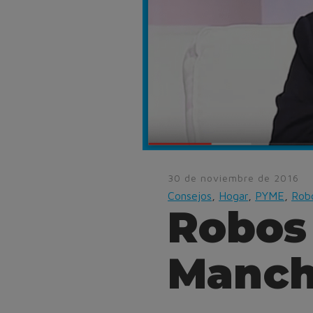
30 de noviembre de 2016
Consejos
,
Hogar
,
PYME
,
Rob
Robos 
Manch