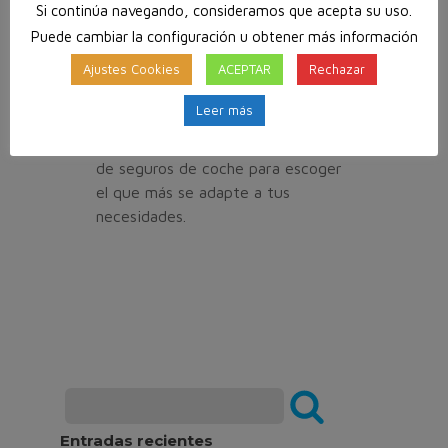
te convendrá contratar un
Si continúa navegando, consideramos que acepta su uso.
seguro
de coche a todo riesgo
Puede cambiar la configuración u obtener más información
sin
franquicia
.
Ajustes Cookies
ACEPTAR
Rechazar
Es aconsejable que hagas el cálculo,
Leer más
con o sin
franquicia
, y
compares entre los diferentes tipos
de seguros de coche para escoger
el que más se adapte a tus
necesidades.
Entradas recientes