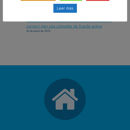
tus datos por el Día del Padre
Leer más
14 de marzo de 2023
¿Estás siendo acusado de delitos a través de un
correo? Hay una campaña de fraude activa
26 de enero de 2023