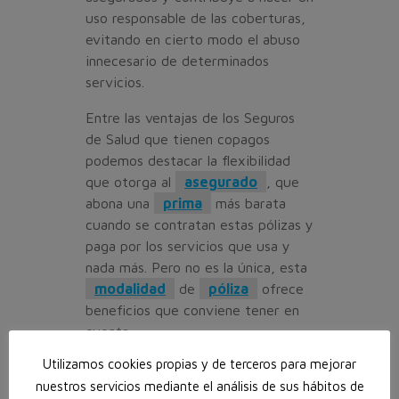
uso responsable de las coberturas,
evitando en cierto modo el abuso
innecesario de determinados
servicios.
Entre las ventajas de los Seguros
de Salud que tienen copagos
podemos destacar la flexibilidad
que otorga al
asegurado
, que
abona una
prima
más barata
cuando se contratan estas pólizas y
paga por los servicios que usa y
nada más. Pero no es la única, esta
modalidad
de
póliza
ofrece
beneficios que conviene tener en
cuenta:
Utilizamos cookies propias y de terceros para mejorar
El
Seguro
con copago es más
nuestros servicios mediante el análisis de sus hábitos de
barato