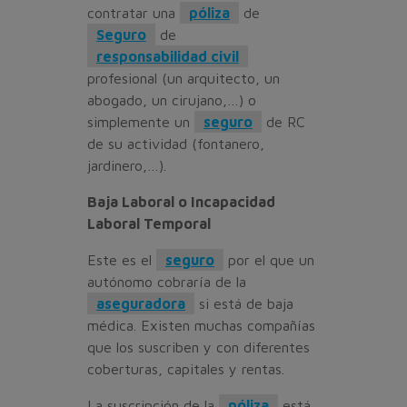
contratar una
póliza
de
Seguro
de
responsabilidad civil
profesional (un arquitecto, un
abogado, un cirujano,…) o
simplemente un
seguro
de RC
de su actividad (fontanero,
jardinero,…).
Baja Laboral o Incapacidad
Laboral Temporal
Este es el
seguro
por el que un
autónomo cobraría de la
aseguradora
si está de baja
médica. Existen muchas compañías
que los suscriben y con diferentes
coberturas, capitales y rentas.
La suscripción de la
póliza
está