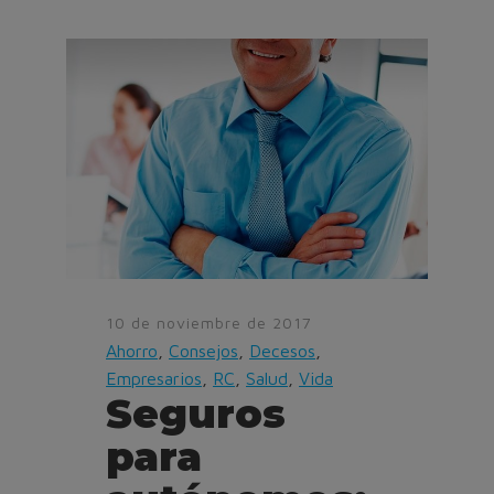
10 de noviembre de 2017
Ahorro
,
Consejos
,
Decesos
,
Empresarios
,
RC
,
Salud
,
Vida
Seguros
para