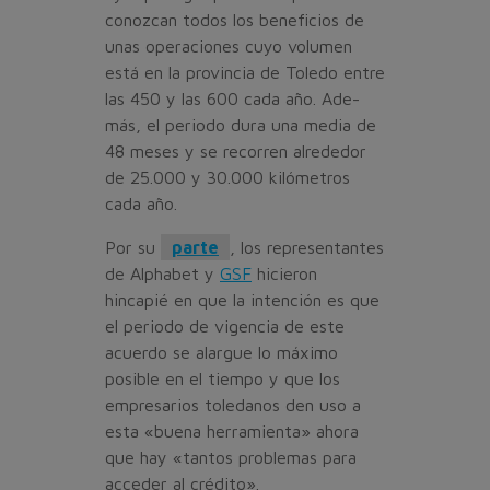
conozcan todos los beneficios de
unas operaciones cuyo volumen
está en la provincia de Toledo entre
las 450 y las 600 cada año. Ade­
más, el periodo dura una media de
48 meses y se recorren alre­dedor
de 25.000 y 30.000 kilóme­tros
cada año.
Por su
parte
, los representan­tes
de Alphabet y
GSF
hicieron
hincapié en que la intención es que
el periodo de vigencia de es­te
acuerdo se alargue lo máximo
posible en el tiempo y que los
empresarios toledanos den uso a
esta «buena herramienta» aho­ra
que hay «tantos problemas para
acceder al crédito».