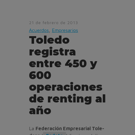
21 de febrero de 2013
Acuerdos
,
Empresarios
Toledo
registra
entre 450 y
600
operaciones
de renting al
año
La
Federación Empresarial Tole­