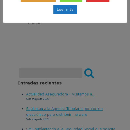
operaciones.
Leer más
Fuente: La Tribuna de Toledo. E.
Martín
Entradas recientes
Actualidad Aseguradora - Visitamos a...
5 de mayo de 2023
Suplantan a la Agencia Tributaria por correo
electrónico para distribuir malware
5 de mayo de 2023
SMS suplantando a la Seguridad Social que solicita