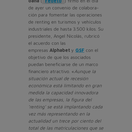
dana
(
Fedeto
) firmó en el día
de ayer un convenio de colabora­
ción para fomentar las operacio­nes
de renting en turismos y vehículos
industriales de hasta 3.500 kilos. Su
presidente, Angel Nicolás, rubricó
el acuerdo con las
empresas
Alphabet
y
GSF
con el
objetivo de que los aso­ciados
puedan beneficiarse de un marco
financiero atractivo. «
Aunque la
situación actual de recesión
económica está limi­tando en gran
medida la capaci­dad innovadora
de las empre­sas, la figura del
‘renting’ se está implantando cada
vez más re­presentando en la
actualidad un trece por ciento del
total de las matriculaciones que se