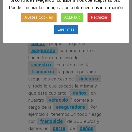
Si continúa navegando, consideramos que acepta su uso.
compañías de seguros ofrecen una
Puede cambiar la configuración u obtener más información
modalidad
del
seguro
a
todo riesgo llamada
todo riesgo
Ajustes Cookies
ACEPTAR
Rechazar
con
franquicia
que lo que hace
es fijar un umbral económico (
Leer más
franquicia
) a la cobertura de
daños
propios, al que el
asegurado
se compromete a
hacer frente en caso de
siniestro
. En este caso, la
franquicia
la paga la persona
asegurada en caso de
siniestro
y todo lo que exceda la misma y
que esté cubierto (
daños
en
nuestro
vehículo
) correrá a
cargo de la
aseguradora
. Por
ejemplo si tenemos un todo riesgo
con
franquicia
de 300 euros y
damos un
parte
de
daños