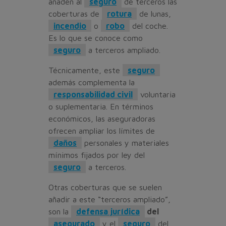
añaden al
seguro
de terceros las
coberturas de
rotura
de lunas,
incendio
o
robo
del coche.
Es lo que se conoce como
seguro
a terceros ampliado.
Técnicamente, este
seguro
además complementa la
responsabilidad civil
voluntaria
o suplementaria. En términos
económicos, las aseguradoras
ofrecen ampliar los límites de
daños
personales y materiales
mínimos fijados por ley del
seguro
a terceros.
Otras coberturas que se suelen
añadir a este “terceros ampliado”,
son la
defensa jurídica
del
asegurado
y el
seguro
del